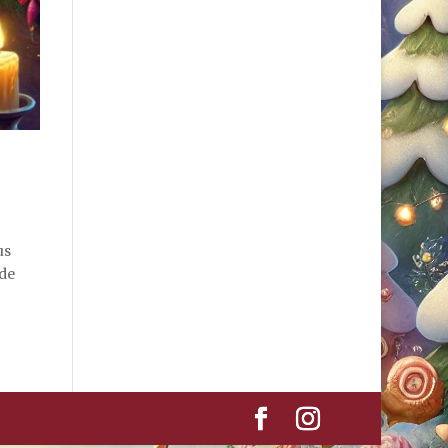
us
 de