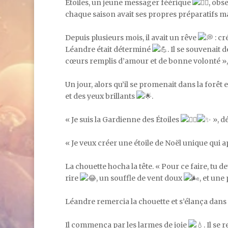
Étoiles, un jeune messager féérique
, obs
chaque saison avait ses propres préparatifs 
Depuis plusieurs mois, il avait un rêve
: cr
Léandre était déterminé
. Il se souvenait
cœurs remplis d’amour et de bonne volonté », 
Un jour, alors qu’il se promenait dans la forê
et des yeux brillants
.
« Je suis la Gardienne des Étoiles
», d
« Je veux créer une étoile de Noël unique qui ap
La chouette hocha la tête. « Pour ce faire, t
rire
, un souffle de vent doux
, et un
Léandre remercia la chouette et s’élança dans
Il commença par les larmes de joie
. Il se