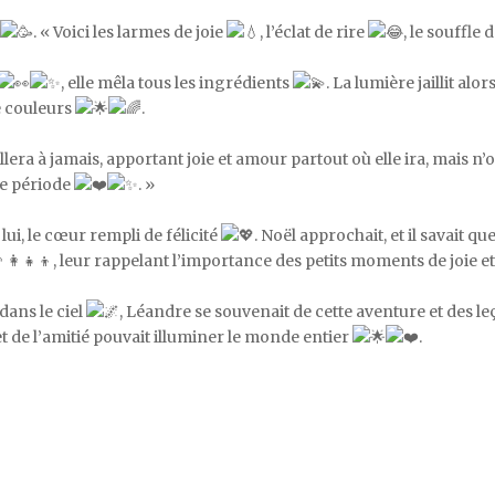
. « Voici les larmes de joie
, l’éclat de rire
, le souffle
, elle mêla tous les ingrédients
. La lumière jaillit al
e couleurs
.
rillera à jamais, apportant joie et amour partout où elle ira, mais n’
te période
. »
ui, le cœur rempli de félicité
. Noël approchait, et il savait q
, leur rappelant l’importance des petits moments de joie 
 dans le ciel
, Léandre se souvenait de cette aventure et des 
et de l’amitié pouvait illuminer le monde entier
.