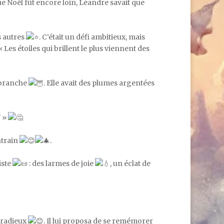
ue Noël fût encore loin, Léandre savait que
es autres
. C’était un défi ambitieux, mais
 « Les étoiles qui brillent le plus viennent des
e branche
. Elle avait des plumes argentées
? »
ntrain
.
liste
: des larmes de joie
, un éclat de
e radieux
. Il lui proposa de se remémorer