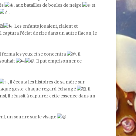
sés
, aux batailles de boules de neige
et
.
. Les enfants jouaient, riaient et
 Il captura l’éclat de rire dans un autre flacon, le
 Il ferma les yeux et se concentra
. Il
 souhait
. Il put emprisonner ce
, il écouta les histoires de sa mère sur
s chaque geste, chaque regard échangé
. Il
ainsi, il réussit à capturer cette essence dans un
ent, un sourire sur le visage
.