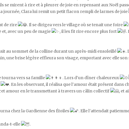
ils se mirent à rire et à pleurer de joie en repensant aux Noël pas
e la journée, Clara lui remit un petit flacon rempli de larmes de joie
at de rire
. Il se dirigea vers le village où se tenait une foire
e et, avec un peu de magie
, il les fit rire encore plus fort
.
ssit au sommet de la colline durant un après-midi ensoleillé
.
ain, une brise légère effleura son visage, emportant avec elle son
e tourna vers sa famille
. Lors d’un dîner chaleureux
. En les observant, il réalisa que l’amour était présent dan
et amour en le transmettant à travers un câlin collectif
, et 
ourna chez la Gardienne des Étoiles
. Elle l’attendait patiemm
anda-t-elle
.