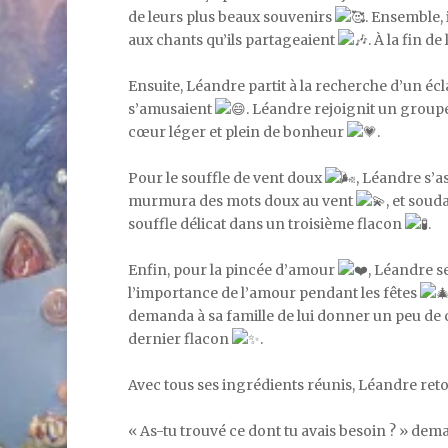
de leurs plus beaux souvenirs
. Ensemble, 
aux chants qu’ils partageaient
. À la fin d
Ensuite, Léandre partit à la recherche d’un écl
s’amusaient
. Léandre rejoignit un group
cœur léger et plein de bonheur
.
Pour le souffle de vent doux
, Léandre s’a
murmura des mots doux au vent
, et soud
souffle délicat dans un troisième flacon
.
Enfin, pour la pincée d’amour
, Léandre s
l’importance de l’amour pendant les fêtes
demanda à sa famille de lui donner un peu de c
dernier flacon
.
Avec tous ses ingrédients réunis, Léandre ret
« As-tu trouvé ce dont tu avais besoin ? » dem