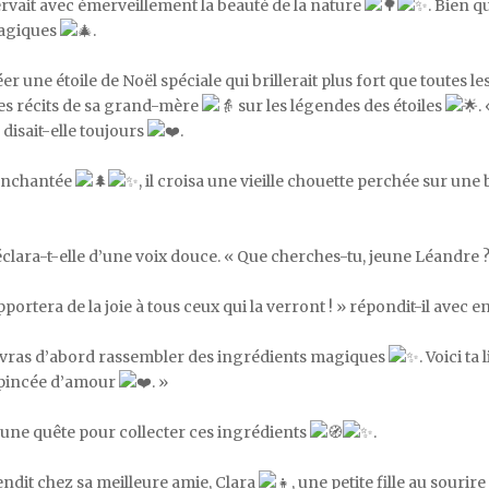
ervait avec émerveillement la beauté de la nature
. Bien q
magiques
.
éer une étoile de Noël spéciale qui brillerait plus fort que toutes l
 des récits de sa grand-mère
sur les légendes des étoiles
.
disait-elle toujours
.
t enchantée
, il croisa une vieille chouette perchée sur un
éclara-t-elle d’une voix douce. « Que cherches-tu, jeune Léandre 
portera de la joie à tous ceux qui la verront ! » répondit-il avec e
u devras d’abord rassembler des ingrédients magiques
. Voici ta 
e pincée d’amour
. »
 une quête pour collecter ces ingrédients
.
 rendit chez sa meilleure amie, Clara
, une petite fille au sourir