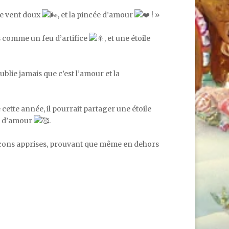
 de vent doux
, et la pincée d’amour
! »
ors comme un feu d’artifice
, et une étoile
oublie jamais que c’est l’amour et la
ue cette année, il pourrait partager une étoile
et d’amour
.
leçons apprises, prouvant que même en dehors