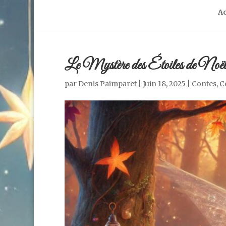
Ac
Le Mystère des Étoiles de Noël 
par
Denis Paimparet
|
Juin 18, 2025
|
Contes
,
C