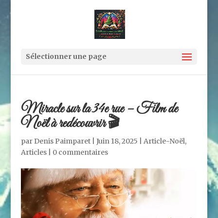
Sélectionner une page
Miracle sur la 34e rue – Film de
Noël à redécouvrir 🎬
par
Denis Paimparet
|
Juin 18, 2025
|
Article-Noël
,
Articles
|
0 commentaires