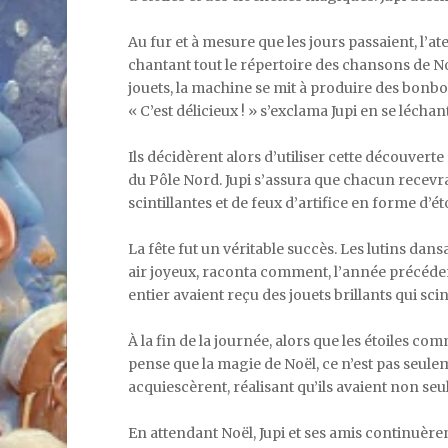
Au fur et à mesure que les jours passaient, l’ate
chantant tout le répertoire des chansons de Noë
jouets, la machine se mit à produire des bonbon
« C’est délicieux ! » s’exclama Jupi en se léchan
Ils décidèrent alors d’utiliser cette découvert
du Pôle Nord. Jupi s’assura que chacun recevrait
scintillantes et de feux d’artifice en forme d’éto
La fête fut un véritable succès. Les lutins dans
air joyeux, raconta comment, l’année précédent
entier avaient reçu des jouets brillants qui scint
À la fin de la journée, alors que les étoiles com
pense que la magie de Noël, ce n’est pas seule
acquiescèrent, réalisant qu’ils avaient non se
En attendant Noël, Jupi et ses amis continuèren