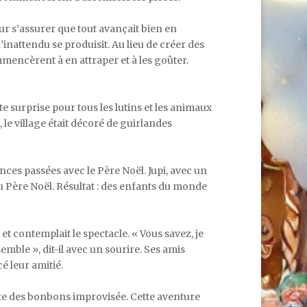
pour s’assurer que tout avançait bien en
’inattendu se produisit. Au lieu de créer des
ommencèrent à en attraper et à les goûter.
e surprise pour tous les lutins et les animaux
 le village était décoré de guirlandes
ences passées avec le Père Noël. Jupi, avec un
du Père Noël. Résultat : des enfants du monde
 et contemplait le spectacle. « Vous savez, je
mble », dit-il avec un sourire. Ses amis
é leur amitié.
 fête des bonbons improvisée. Cette aventure