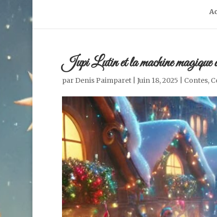
Ac
Jupi Lutin et la machine magiq
par
Denis Paimparet
|
Juin 18, 2025
|
Contes
,
C