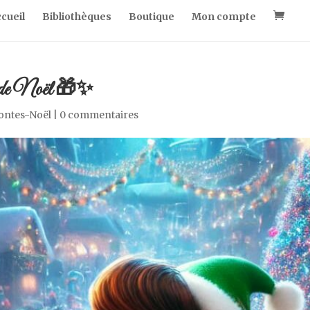
cueil
Bibliothèques
Boutique
Mon compte
ue de Noël 🎁✨
ontes-Noël
|
0 commentaires