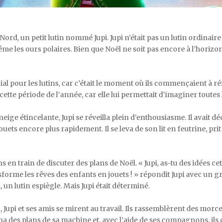
le Nord, un petit lutin nommé Jupi. Jupi n’était pas un lutin ordinair
ême les ours polaires. Bien que Noël ne soit pas encore à l’horizon
l pour les lutins, car c’était le moment où ils commençaient à réf
ette période de l’année, car elle lui permettait d’imaginer toutes 
a neige étincelante, Jupi se réveilla plein d’enthousiasme. Il avait d
ts encore plus rapidement. Il se leva de son lit en feutrine, prit 
tins en train de discuter des plans de Noël. « Jupi, as-tu des idées 
forme les rêves des enfants en jouets ! » répondit Jupi avec un gr
, un lutin espiègle. Mais Jupi était déterminé.
Jupi et ses amis se mirent au travail. Ils rassemblèrent des morc
sina des plans de sa machine et, avec l’aide de ses compagnons, i