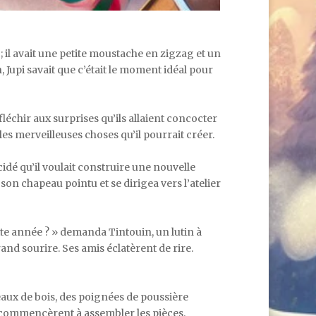
e ; il avait une petite moustache en zigzag et un
, Jupi savait que c’était le moment idéal pour
léchir aux surprises qu’ils allaient concocter
les merveilleuses choses qu’il pourrait créer.
écidé qu’il voulait construire une nouvelle
son chapeau pointu et se dirigea vers l’atelier
cette année ? » demanda Tintouin, un lutin à
and sourire. Ses amis éclatèrent de rire.
eaux de bois, des poignées de poussière
ls commencèrent à assembler les pièces.