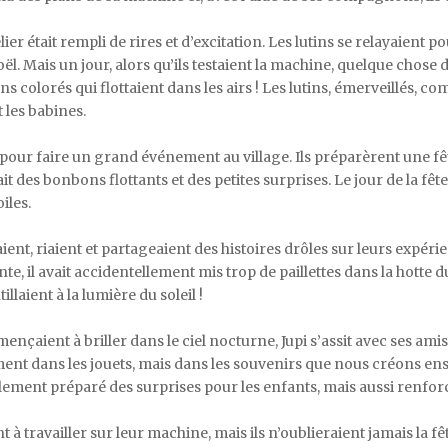
lier était rempli de rires et d’excitation. Les lutins se relayaient 
l. Mais un jour, alors qu’ils testaient la machine, quelque chose d
s colorés qui flottaient dans les airs ! Les lutins, émerveillés, c
t les babines.
e pour faire un grand événement au village. Ils préparèrent une fêt
 des bonbons flottants et des petites surprises. Le jour de la fête,
iles.
aient, riaient et partageaient des histoires drôles sur leurs expéri
e, il avait accidentellement mis trop de paillettes dans la hotte 
illaient à la lumière du soleil !
mençaient à briller dans le ciel nocturne, Jupi s’assit avec ses amis
ment dans les jouets, mais dans les souvenirs que nous créons ense
ulement préparé des surprises pour les enfants, mais aussi renforc
t à travailler sur leur machine, mais ils n’oublieraient jamais la