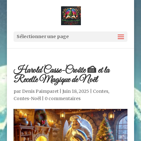
Sélectionner une page
Harold Casse-Croûte 🍰 et la
Recette Magique de Noël
par
Denis Paimparet
|
Juin 18, 2025
|
Contes
,
Contes-Noël
|
0 commentaires