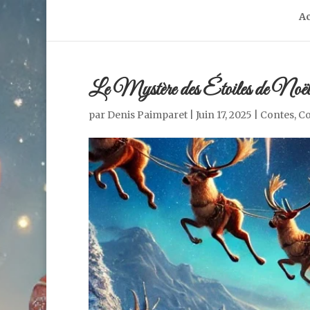
Ac
Le Mystère des Étoiles de Noë
par
Denis Paimparet
|
Juin 17, 2025
|
Contes
,
Co