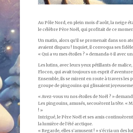
Au
Pôle Nord, en plein mois d’août, la neige éta
le célèbre Père Noël, qui profitait de ce mome
Un matin, alors qu’il se promenait dans son at
avaient disparu ! Inquiet, il convoqua ses fidèle
« Qui a vu mes étoiles ? » demanda-t-il avec u
Les lutins, avec leurs yeux pétillants de malice,
Flocon, qui avait toujours un esprit d’aventure,
Ensemble, ils se mirent en route à travers les 
groupe de pingouins qui glissaient joyeusemen
« Avez-vous vu nos étoiles de Noël ? » demanda
Les pingouins, amusés, secouèrent la tête. « M
! »
Intrigué, le Père Noël et ses amis continuèrent l
la lumière de l’été arctique.
« Regarde, elles s’amusent ! » s’écria un des lut