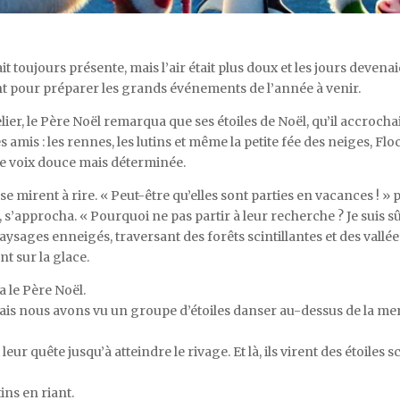
it toujours présente, mais l’air était plus doux et les jours deven
nt pour préparer les grands événements de l’année à venir.
elier, le Père Noël remarqua que ses étoiles de Noël, qu’il accro
s amis : les rennes, les lutins et même la petite fée des neiges, Flo
ne voix douce mais déterminée.
 se mirent à rire. « Peut-être qu’elles sont parties en vacances ! » 
 s’approcha. « Pourquoi ne pas partir à leur recherche ? Je suis sû
paysages enneigés, traversant des forêts scintillantes et des vallé
t sur la glace.
 le Père Noël.
ais nous avons vu un groupe d’étoiles danser au-dessus de la mer 
eur quête jusqu’à atteindre le rivage. Et là, ils virent des étoiles s
ins en riant.